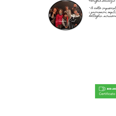
Famiglia Lattanzi
" A volte imprevist
i primissimi ospit
dettaglio...sicuram