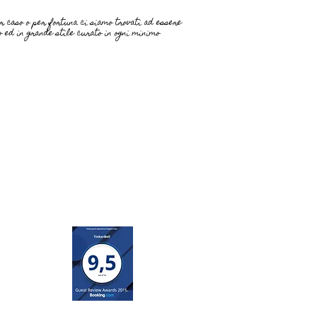
er caso o per fortuna ci siamo trovati ad essere
 ed in grande stile curato in ogni minimo