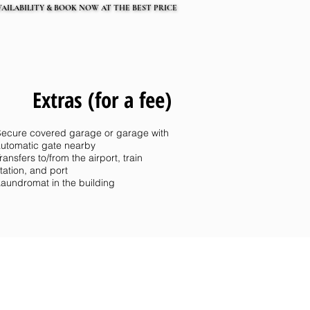
AILABILITY & BOOK NOW AT THE BEST PRICE
AILABILITY & BOOK NOW AT THE BEST PRICE
Extras (for a fee)
ecure covered garage or garage with
utomatic gate nearby
ransfers to/from the airport, train
tation, and port
aundromat in the building