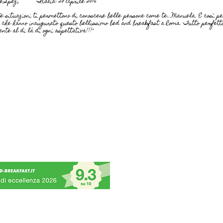
o e Spezi Italia- 28 Aprile 2016
e situazioni ti permettono di conoscere belle persone come te...Manuela. E così p
i che hanno inaugurato questo bellissimo bed and breakfast a Roma. Tutto perfetto
ente al di là di ogni aspettativa!!!"