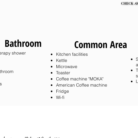
CHECK AV
CHECK AV
Bathroom
Common Area
erapy shower
Kitchen facilities
S
Kettle
a
Microwave
T
athroom
Toaster
s
Coffee machine "MOKA"
L
s
American Coffee machine
Fridge
Wi-fi