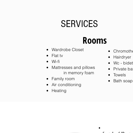
SERVICES
Rooms
Wardrobe Closet
Chromoth
Flat tv
Hairdryer
Wi-fi
Wc - bidet
Mattresses and pillows
Private b
in memory foam​
Towels
Family room
Bath soap
Air conditioning
​Heating