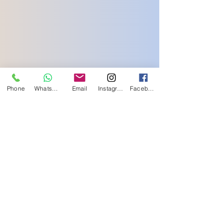
Phone
Whatsapp
Email
Instagram
Facebook
Contatc us
Manuela
info@tinkerbellroma.com
+39 393.0255148